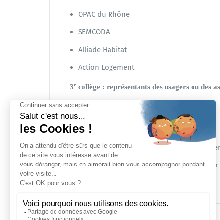
OPAC du Rhône
SEMCODA
Alliade Habitat
Action Logement
e
3
collège : représentants des usagers ou des as
SOLIHA Rhône
Confédération Nationale du Logement
Union Territoriale Consommation Logement
Agence Départementale d’Information sur