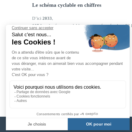
Le schéma cyclable en chiffres
D’ici
2033
,
105 km
de réseau cyclable seront aménagés, dont 82
24
itinéraires continus seront créés
Visionner le projet du schéma cyclable