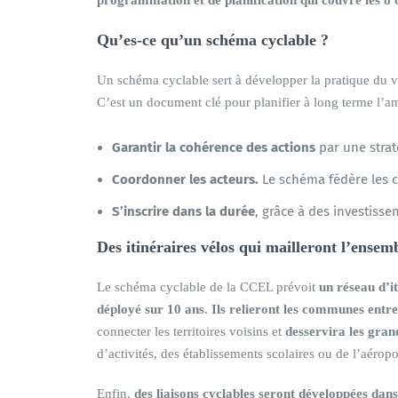
Qu’es-ce qu’un schéma cyclable ?
Un schéma cyclable sert à développer la pratique du vél
C’est un document clé pour planifier à long terme l’am
Garantir la cohérence des actions
par une strat
Coordonner les acteurs.
Le schéma fédère les co
S’inscrire dans la durée
, grâce à des investis
Des itinéraires vélos qui mailleront l’ensemb
Le schéma cyclable de la CCEL prévoit
un réseau d’it
déployé sur 10 ans
.
Ils relieront les communes entre
connecter les territoires voisins et
desservira les gra
d’activités, des établissements scolaires ou de l’aérop
Enfin,
des liaisons cyclables seront développées dans