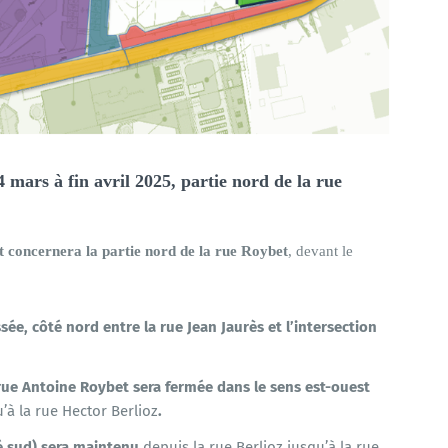
 mars à fin avril 2025, partie nord de la rue
 concernera la partie nord de la rue Roybet
, devant le
e, côté nord entre la rue Jean Jaurès et l’intersection
rue Antoine Roybet sera fermée dans le sens est-ouest
’à la rue Hector Berlioz
.
té sud) sera maintenu
depuis la rue Berlioz jusqu’à la rue