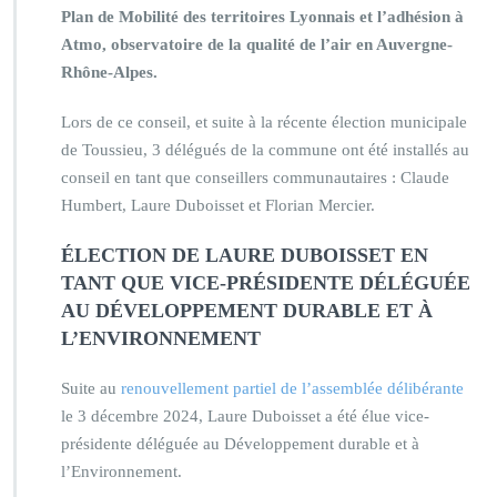
Plan de Mobilité des territoires Lyonnais et l’adhésion à
Atmo, observatoire de la qualité de l’air en Auvergne-
Rhône-Alpes.
Lors de ce conseil, et suite à la récente élection municipale
de Toussieu, 3 délégués de la commune ont été installés au
conseil en tant que conseillers communautaires : Claude
Humbert, Laure Duboisset et Florian Mercier.
ÉLECTION DE LAURE DUBOISSET EN
TANT QUE VICE-PR
É
SIDENTE D
É
L
É
GU
É
E
AU D
É
VELOPPEMENT DURABLE ET
À
L’ENVIRONNEMENT
Suite au
renouvellement partiel de l’assemblée délibérante
le 3 décembre 2024, Laure Duboisset a été élue vice-
présidente déléguée au Développement durable et à
l’Environnement.