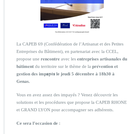
La CAPEB 69 (Confédération de l’Artisanat et des Petites
Entreprises du Bâtiment), en partenariat avec la CCEL,
propose une 𝐫𝐞𝐧𝐜𝐨𝐧𝐭𝐫𝐞 avec les 𝐞𝐧𝐭𝐫𝐞𝐩𝐫𝐢𝐬𝐞𝐬 𝐚𝐫𝐭𝐢𝐬𝐚𝐧𝐚𝐥𝐞𝐬 𝐝𝐮
𝐛𝐚̂𝐭𝐢𝐦𝐞𝐧𝐭 du territoire sur le thème de la 𝐩𝐫𝐞́𝐯𝐞𝐧𝐭𝐢𝐨𝐧 𝐞𝐭
𝐠𝐞𝐬𝐭𝐢𝐨𝐧 𝐝𝐞𝐬 𝐢𝐦𝐩
𝐚𝐲é𝐬 le jeudi 5 décembre à 18h30 à
Genas.
Vous en avez assez des impayés ? Venez découvrir les
solutions et les procédures que propose la CAPEB RHONE
et GRAND LYON pour accompagner ses adhérents.
Ce sera l’occasion de :