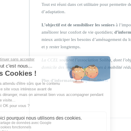
Tout est réuni dans cet utilitaire pour permettre
d’adaptation.
L’objectif est de sensibiliser les seniors
à l’impo
améliorer leur confort de vie quotidien;
d’inform
mieux anticiper les besoins d’aménagement du lo
et y rester longtemps.
La CCEL soutient l’association Soliha, dont l’obje
domicile des seniors et personnes à mobilité rédu
Plus d’information :
https://soliha.fr