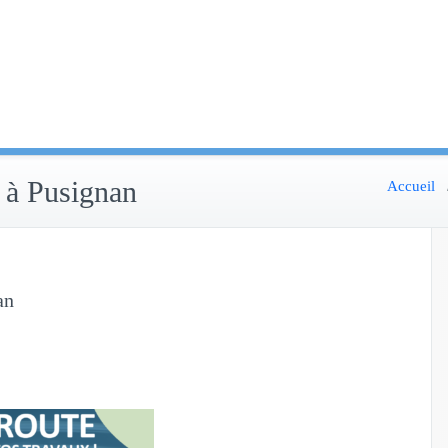
e à Pusignan
Accueil
an