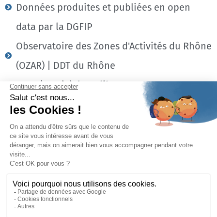
Données produites et publiées en open
data par la DGFIP
Observatoire des Zones d'Activités du Rhône
(OZAR) | DDT du Rhône
QGIS | Logiciel SIG libre
Coordonnées du service SIG de la CCEL
📧 sig@ccel.fr