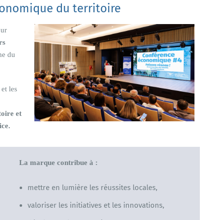
conomique du territoire
our
rs
me du
et les
toire et
ice.
La marque contribue à :
mettre en lumière les réussites locales,
valoriser les initiatives et les innovations,